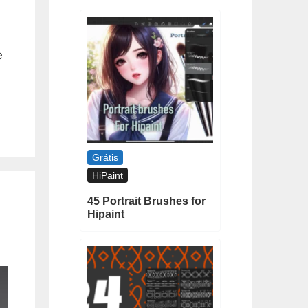
e
Grátis
HiPaint
45 Portrait Brushes for
Hipaint