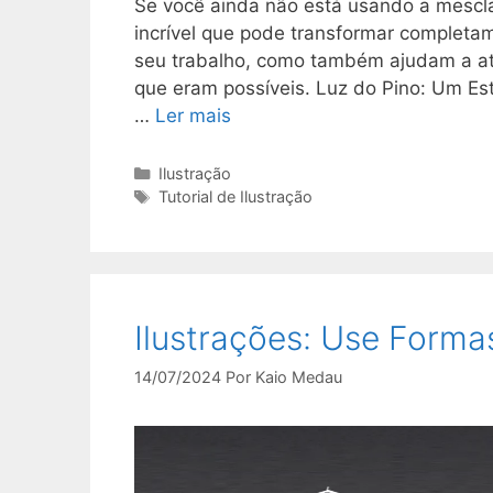
Se você ainda não está usando a mesc
incrível que pode transformar completa
seu trabalho, como também ajudam a at
que eram possíveis. Luz do Pino: Um Est
…
Ler mais
Categorias
Ilustração
Tags
Tutorial de Ilustração
Ilustrações: Use Forma
14/07/2024
Por
Kaio Medau