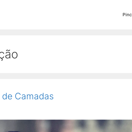
Pinc
ação
m de Camadas