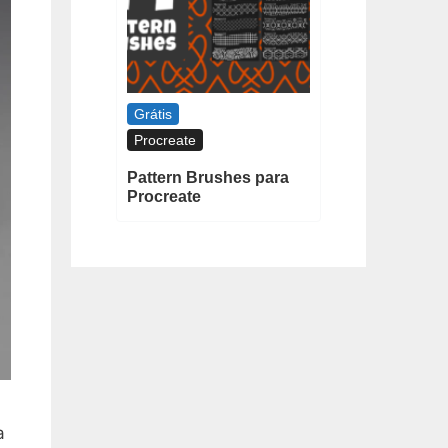
Grátis
Procreate
Pattern Brushes para
Procreate
a