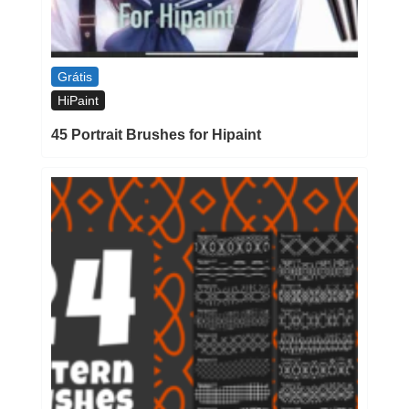
Grátis
HiPaint
45 Portrait Brushes for Hipaint