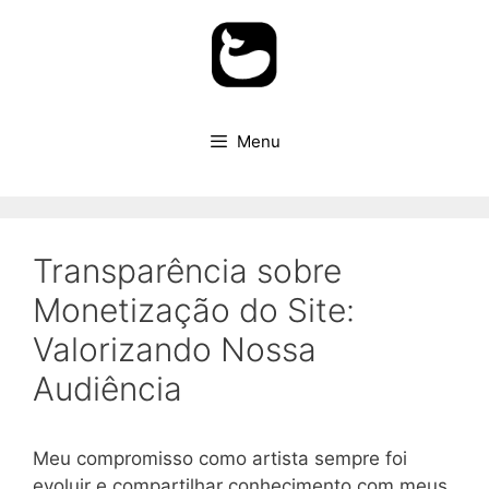
Pular
para
o
conteúdo
Menu
Transparência sobre
Monetização do Site:
Valorizando Nossa
Audiência
Meu compromisso como artista sempre foi
evoluir e compartilhar conhecimento com meus