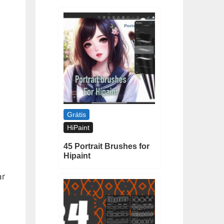
Grátis
HiPaint
45 Portrait Brushes for
Hipaint
ar