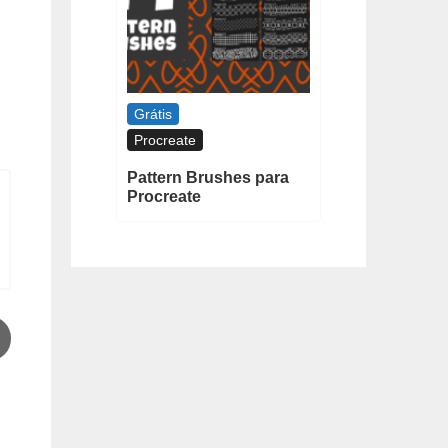
s
Grátis
Procreate
Pattern Brushes para
Procreate