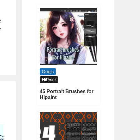
e
e
Grátis
HiPaint
45 Portrait Brushes for
Hipaint