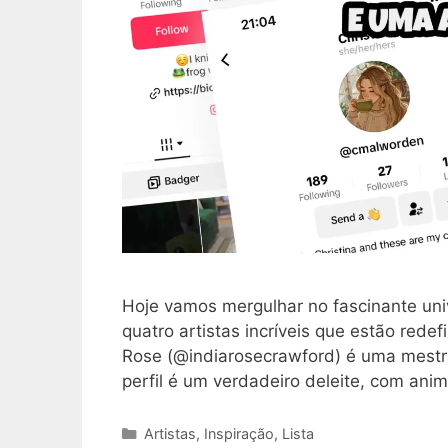
Hoje vamos mergulhar no fascinante uni
quatro artistas incríveis que estão redef
Rose (@indiarosecrawford) é uma mestra
perfil é um verdadeiro deleite, com a
Categorias
Artistas
,
Inspiração
,
Lista