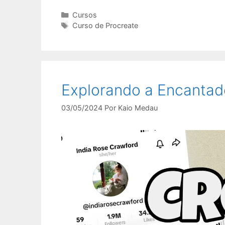
Categorias
Cursos
Tags
Curso de Procreate
Explorando a Encantad
03/05/2024
Por
Kaio Medau