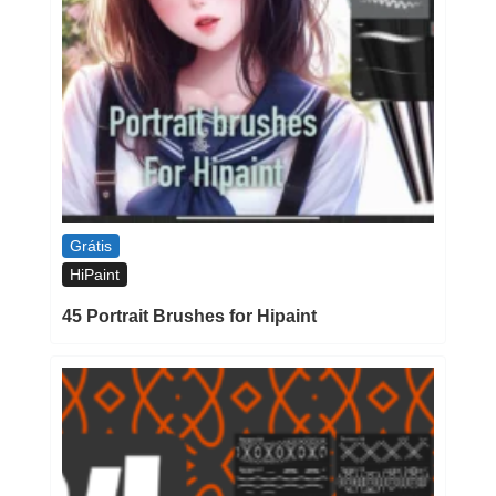
Grátis
HiPaint
45 Portrait Brushes for Hipaint