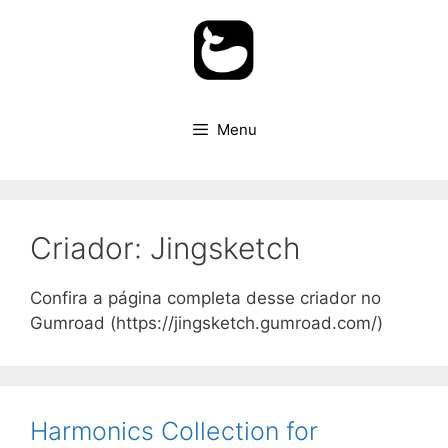
Pular
para
o
conteúdo
Menu
Criador:
Jingsketch
Confira a página completa desse criador no
Gumroad (https://jingsketch.gumroad.com/)
Harmonics Collection for