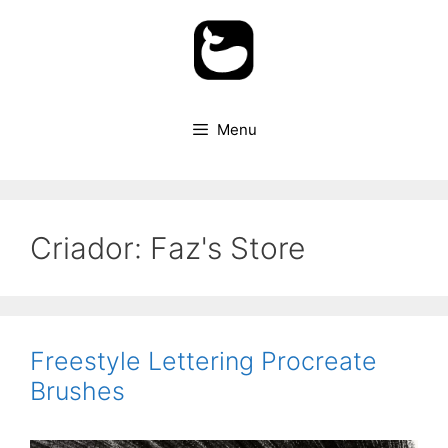
Pular
para
o
conteúdo
Menu
Criador:
Faz's Store
Freestyle Lettering Procreate
Brushes