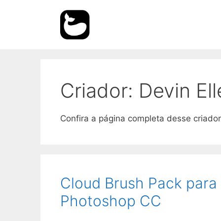
Pular
para
o
conteúdo
Criador:
Devin Ell
Confira a página completa desse criado
Cloud Brush Pack para P
Photoshop CC